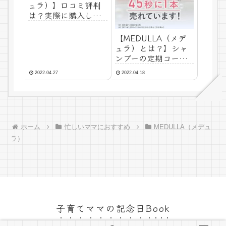
ュラ）】口コミ評判
は？実際に購入して
みた感想レビュー
【MEDULLA（メデ
ュラ）とは？】シャ
ンプーの定期コース
の値段・髪質診断・
2022.04.27
2022.04.18
香り・使い方につい
て徹底解説！
ホーム
忙しいママにおすすめ
MEDULLA（メデュ
ラ）
子育てママの記念日Book